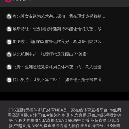
奥尔莫女友谈为艺术杂志裸拍：我在现场赤裸着躺了七个小时
埃斯特旺：想要回报球迷期待不能让他们失望，尽我所能让他们骄傲
加图索：我们的双前锋运转良好，希望我们能继续保持并不断进步
从北航到中超，张瑷晖把足球踢出了“答案”
北青：亚洲足坛竞争格局总体不变，约、乌入围也是厚积薄发的结果
拉比奥特：莱奥不算年轻了，如果他只是停留在潜力阶段就太可惜了
JRS直播(无插件)腾讯体育NBA是一家在线体育直播平台,jrs低调
看高清直播,专注于NBA相关的资讯,包含直播,录像,精彩视频集锦
等,全程为你提供NBA直播,CBA直播,西甲直播,英超直播,欧冠直
播,中超直播,NBA免费直播等高清无插件JRS直播信号,JRS低调