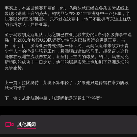
事实上，本届世预赛开赛前，约、乌两队就已经在各条国际战线上
显现出迅速上升的势头。如约旦队在2024年亚洲杯中一路狂飙，半
决赛以2球完胜韩国队。只不过在决赛中，他们不敌拥有东道主优势
的卡塔尔队，屈居亚军。
至于乌兹别克斯坦队，此之前已在亚足联主办的U序列各级赛事中逞
强，其2001年龄段U23队还历史性闯入巴黎奥运会男足正赛。与
日、韩、伊、澳等亚洲传统强队一样，约、乌两队近年来致力于青
少年人才的挖掘与培养工作，且涌现出诸如塔马里、胡桑诺夫这样
能够在欧洲主流联赛立足，甚至打上主力的球员。约旦、乌兹别克
斯坦队的成功非一日之功，他们的崛起实际上也加剧了亚洲足坛的
竞争态势。
上一篇：
拉比奥特：莱奥不算年轻了，如果他只是停留在潜力阶段
就太可惜了
下一篇：
从北航到中超，张瑷晖把足球踢出了“答案”
其他新闻