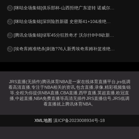
[咪咕全场集锦]俱乐部杯-山西拒绝广东逆转 诺威尔29+6 张宁19分 徐杰25+11
[咪咕全场集锦]深圳险胜新疆 史密斯41+10&准绝杀 李炎哲20+7
[腾讯全场集锦]绿军45分狂胜奇才 沃尔什8中8砍新高22分 怀特30+9 白魔11中2
[埃奇库姆准绝杀]刺激?76人新秀埃奇库姆补篮准绝杀勇士！马克西钉板拒绝反绝杀
JRS直播(无插件)腾讯体育NBA是一家在线体育直播平台,jrs低调
看高清直播,专注于NBA相关的资讯,包含直播,录像,精彩视频集锦
等,全程为你提供NBA直播,CBA直播,西甲直播,英超直播,欧冠直
播,中超直播,NBA免费直播等高清无插件JRS直播信号,JRS低调
看直播就上腾讯体育NBA。
XML地图
滇ICP备2023008934号-18