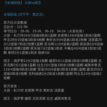
【全场回放】 火箭vs国王
全场回放 (庄宁宇、殷文玉)
双方比分及数据
总比分：121-95
单节比分：28-26、23-26、36-19、34-24（火箭在前）
火箭：杜兰特24分3篮板8助攻1盖帽 史密斯14分8篮板1助攻2盖帽
申京28分10篮板3助攻4抢断 奥科吉3分6篮板1助攻2抢断 汤普森20
分12篮板7助攻2抢断1盖帽 亚当斯11分8篮板2盖帽 谢泼德5分6篮板
1助攻1抢断2盖帽 霍乐迪7分2篮板1助攻 卡佩拉4分6篮板1助攻1抢
断 泰特2分1篮板1助攻 格林3分
国王：德罗赞12分2篮板1抢断 穆雷5分11篮板1助攻1抢断2盖帽 尤
班克斯2分1篮板1盖帽 拉文2分1篮板1助攻1抢断2盖帽 威斯布鲁克
12分4篮板9助攻1抢断 雷诺25分6篮板3助攻1抢断1盖帽 蒙克25分3
篮板5助攻2抢断 克利福德2分2助攻1抢断1盖帽 阿丘瓦10分4篮板2
抢断
双方首发：
火箭：杜兰特 史密斯 申京 奥科吉 汤普森
国王：德罗赞 穆雷 尤班克斯 拉文 威斯布鲁克