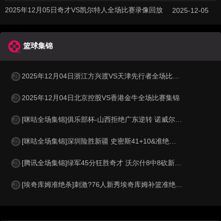
2025年12月05日奇才VS凯尔特人全场比赛录像回放
2025-12-05
篮球集锦
2025年12月04日浙江方兴渡VS天津先行者全场比赛集锦
2025年12月04日北京控股VS香港金牛全场比赛集锦
[咪咕全场集锦]俱乐部杯-山西拒绝广东逆转 诺威尔29+6 张宁19分 徐杰25+11
[咪咕全场集锦]深圳险胜新疆 史密斯41+10&准绝杀 李炎哲20+7
[腾讯全场集锦]绿军45分狂胜奇才 沃尔什8中8砍新高22分 怀特30+9 白魔11中2
[埃奇库姆准绝杀]刺激?76人新秀埃奇库姆补篮准绝杀勇士！马克西钉板拒绝反绝杀