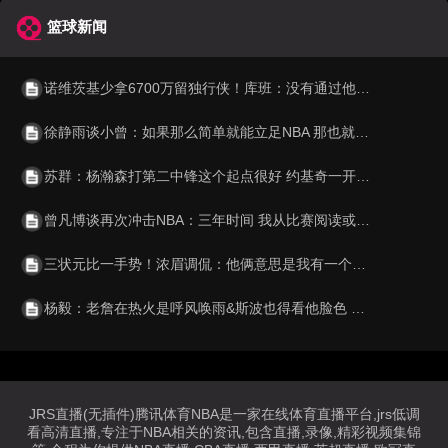
篮球新闻
诺维茨基少拿6700万留独行侠！库班：没有通过他的合同规避工资帽
徐静雨谈小曾：如果那么简单就能立足NBA 那也就不显得珍贵了
苏群：杨瀚森打第二中锋这个起点很好 约基奇一开始也不打首发
曾凡博谈再次冲击NBA：三年时间 我从比赛阅读或身体训练都有提高
三状元比一手势！浓眉调侃：他俩意思是我有一个大学冠军
杨毅：老詹在热火是呼风唤雨&斯波也得看他脸色 也就莱利不惯着他
JRS直播(无插件)腾讯体育NBA是一家在线体育直播平台,jrs低调
看高清直播,专注于NBA相关的资讯,包含直播,录像,精彩视频集锦