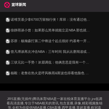
篮球新闻
诺维茨基少拿6700万留独行侠！库班：没有通过他的合同规避工资帽
徐静雨谈小曾：如果那么简单就能立足NBA 那也就不显得珍贵了
苏群：杨瀚森打第二中锋这个起点很好 约基奇一开始也不打首发
曾凡博谈再次冲击NBA：三年时间 我从比赛阅读或身体训练都有提高
三状元比一手势！浓眉调侃：他俩意思是我有一个大学冠军
杨毅：老詹在热火是呼风唤雨&斯波也得看他脸色 也就莱利不惯着他
JRS直播(无插件)腾讯体育NBA是一家在线体育直播平台,jrs低调
看高清直播,专注于NBA相关的资讯,包含直播,录像,精彩视频集锦
等,全程为你提供NBA直播,CBA直播,西甲直播,英超直播,欧冠直