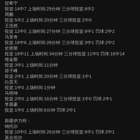
贺希宁
投篮:14中7 上场时间:29分钟 三分球投篮:6中2
周鹏
投篮:5中2 上场时间:20分钟 三分球投篮:2中0
王浩然
投篮:12中5 上场时间:27分钟 三分球投篮:6中1 罚球:2中2
马里奇
投篮:18中6 上场时间:28分钟 三分球投篮:3中1 罚球:2中2
史密斯
投篮:18中11 上场时间:34分钟 三分球投篮:11中5 罚球:16中14
维金斯
投篮:3中1 上场时间:11分钟
容子峰
投篮:2中1 上场时间:20分钟 三分球投篮:1中1
白昊天
投篮:1中0 上场时间:1分钟
马明坤
投篮:2中0 上场时间:16分钟 三分球投篮:1中0 罚球:2中1
李慕豪
投篮:1中0 上场时间:6分钟 罚球:2中1
新疆伊力特：
纳托尔
投篮:10中3 上场时间:26分钟 三分球投篮:6中1 罚球:2中1
莫合坦尔