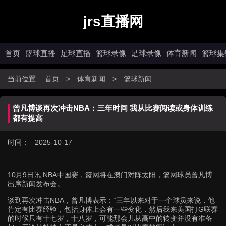
jrs直播网
首页
篮球直播
足球直播
篮球录像
足球录像
体育新闻
篮球集
当前位置:
首页
>
体育新闻
>
篮球新闻
曾凡博谈再次冲击NBA：三年时间 我从比赛阅读或身体训练
都有提高
时间： 2025-10-17
10月9日讯
NBA中国赛，篮网将在澳门对阵太阳，篮网球员曾凡博
出席新闻发布会。
谈到再次冲击NBA，曾凡博表示：“三年以来
对于一个球员来说，他
肯定有比赛经验，包括身体上会有一些变化，然后我来美国打G联赛
的时候只有十七岁，十八岁，可能那会儿从高中的转变并没有准备