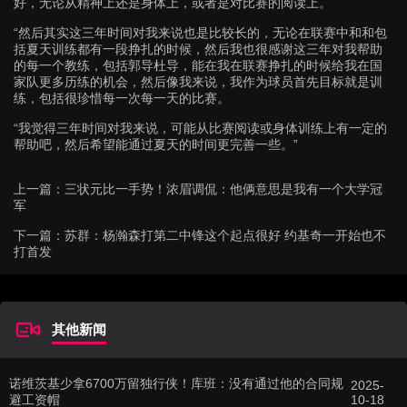
好，无论从精神上还是身体上，或者是对比赛的阅读上。
“然后其实这三年时间对我来说也是比较长的，无论在联赛中和和包
括夏天训练都有一段挣扎的时候，然后我也很感谢这三年对我帮助
的每一个教练，包括郭导杜导，能在我在联赛挣扎的时候给我在国
家队更多历练的机会，然后像我来说，我作为球员首先目标就是训
练，包括很珍惜每一次每一天的比赛。
“我觉得三年时间对我来说，可能从比赛阅读或身体训练上有一定的
帮助吧，然后希望能通过夏天的时间更完善一些。”
上一篇：
三状元比一手势！浓眉调侃：他俩意思是我有一个大学冠
军
下一篇：
苏群：杨瀚森打第二中锋这个起点很好 约基奇一开始也不
打首发
其他新闻
诺维茨基少拿6700万留独行侠！库班：没有通过他的合同规
2025-
避工资帽
10-18