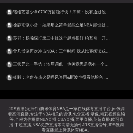
诺维茨基少拿6700万留独行侠！库班：没有通过他的合同规避工资帽
徐静雨谈小曾：如果那么简单就能立足NBA 那也就不显得珍贵了
苏群：杨瀚森打第二中锋这个起点很好 约基奇一开始也不打首发
曾凡博谈再次冲击NBA：三年时间 我从比赛阅读或身体训练都有提高
三状元比一手势！浓眉调侃：他俩意思是我有一个大学冠军
杨毅：老詹在热火是呼风唤雨&斯波也得看他脸色 也就莱利不惯着他
JRS直播(无插件)腾讯体育NBA是一家在线体育直播平台,jrs低调
看高清直播,专注于NBA相关的资讯,包含直播,录像,精彩视频集锦
等,全程为你提供NBA直播,CBA直播,西甲直播,英超直播,欧冠直
播,中超直播,NBA免费直播等高清无插件JRS直播信号,JRS低调
看直播就上腾讯体育NBA。