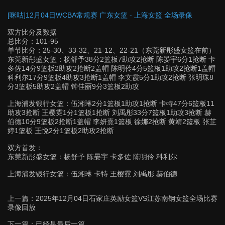
[咪咕]12月04日WCBA常规赛 广东女篮 - 上海女篮 全场录像
双方比分及数据
总比分：101-95
单节比分：25-30、33-32、21-12、22-21（东莞新彤盛女篮在前）
东莞新彤盛女篮：杨舒予38分2篮板7助攻2抢断 陈晏宇6分1抢断 卡
多佐14分9篮板2助攻2抢断2盖帽 陈明伶4分5篮板1助攻2抢断1盖帽
科利尔17分9篮板4助攻3抢断1盖帽 李文霞5分1助攻2抢断 张明珠8
分3篮板5助攻2盖帽 钟佳丽9分3篮板2助攻
上海浦发银行女篮：伍湘琳2分1篮板1助攻1抢断 卡特47分6篮板11
助攻3抢断 王樱霓1分1篮板1抢断 刘禹彤33分7篮板1助攻3抢断 赫
伯德10分9篮板2抢断1盖帽 李妍熹1篮板 徐娜2抢断 黄靖2篮板 张芷
婷1篮板 王悦2分1篮板2助攻2抢断
双方首发：
东莞新彤盛女篮：杨舒予 陈晏宇 卡多佐 陈明伶 科利尔
上海浦发银行女篮：伍湘琳 卡特 王樱霓 刘禹彤 赫伯德
上一篇：
2025年12月04日石家庄英励女篮VS江苏南钢女篮全场比赛
录像回放
下一篇：已经是最后一篇