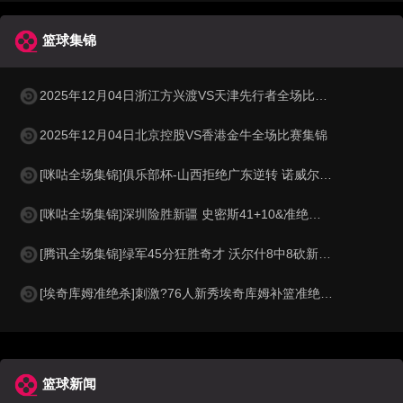
篮球集锦
2025年12月04日浙江方兴渡VS天津先行者全场比赛集锦
2025年12月04日北京控股VS香港金牛全场比赛集锦
[咪咕全场集锦]俱乐部杯-山西拒绝广东逆转 诺威尔29+6 张宁19分 徐杰25+11
[咪咕全场集锦]深圳险胜新疆 史密斯41+10&准绝杀 李炎哲20+7
[腾讯全场集锦]绿军45分狂胜奇才 沃尔什8中8砍新高22分 怀特30+9 白魔11中2
[埃奇库姆准绝杀]刺激?76人新秀埃奇库姆补篮准绝杀勇士！马克西钉板拒绝反绝杀
篮球新闻